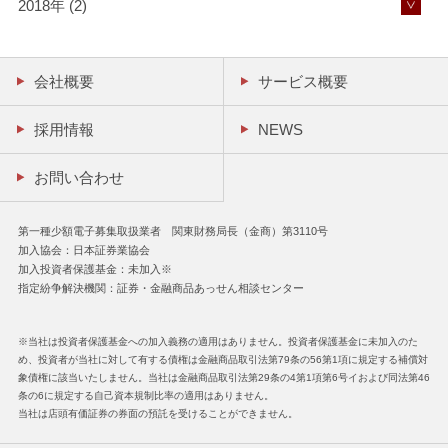
2018年 (2)
会社概要
サービス概要
採用情報
NEWS
お問い合わせ
第一種少額電子募集取扱業者 関東財務局長（金商）第3110号
加入協会：日本証券業協会
加入投資者保護基金：未加入※
指定紛争解決機関：証券・金融商品あっせん相談センター
※当社は投資者保護基金への加入義務の適用はありません。投資者保護基金に未加入のた
め、投資者が当社に対して有する債権は金融商品取引法第79条の56第1項に規定する補償対
象債権に該当いたしません。当社は金融商品取引法第29条の4第1項第6号イおよび同法第46
条の6に規定する自己資本規制比率の適用はありません。
当社は店頭有価証券の券面の預託を受けることができません。