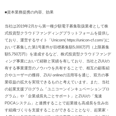
■資本業務提携の内容、効果
当社は2019年2月から第一種少額電子募集取扱業者として株
式投資型クラウドファンディングプラットフォームを提供し
ており、運営するサイト「Unicorn(
https://unicon-cf.com/
)に
おいて募集した第1号案件が目標募集額5,000万円（上限募集
額5,750万円）を達成するなど、株式投資型クラウドファンデ
ィング事業において経験と実績を有しており、当社とZUUの
有する事業運営のノウハウを共有することで、相互の顧客紹
介やユーザーの獲得、ZUU onlineの活用等を通じ、双方の事
業収益の拡大を実現できるものと考えています。また、当社
の起業支援プログラム「ユニコーンインキュベーションプロ
グラム」や「企業成長丸ごとサポート」とZUUの「鬼速
PDCAシステム」と連携することで起業後も高成長を生み出
す組織づくりを支援することができることとなり、起業家・