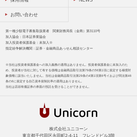
お問い合わせ
第一種少額電子募集取扱業者 関東財務局長（金商）第3110号
加入協会：日本証券業協会
加入投資者保護基金：未加入※
指定紛争解決機関：証券・金融商品あっせん相談センター
※当社は投資者保護基金への加入義務の適用はありません。投資者保護基金に未加入のた
め、投資者が当社に対して有する債権は金融商品取引法第79条の56第1項に規定する補償対
象債権に該当いたしません。当社は金融商品取引法第29条の4第1項第6号イおよび同法第46
条の6に規定する自己資本規制比率の適用はありません。
当社は店頭有価証券の券面の預託を受けることができません。
株式会社ユニコーン
東京都千代田区永田町2-4-11 フレンドビル3階